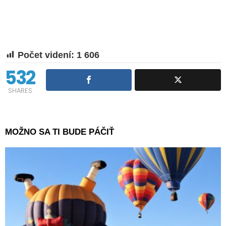
Počet videní:
1 606
532
SHARES
MOŽNO SA TI BUDE PÁČIŤ