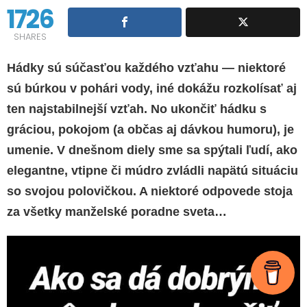
1726
SHARES
Hádky sú súčasťou každého vzťahu — niektoré
sú búrkou v pohári vody, iné dokážu rozkolísať aj
ten najstabilnejší vzťah. No ukončiť hádku s
gráciou, pokojom (a občas aj dávkou humoru), je
umenie. V dnešnom diely sme sa spýtali ľudí, ako
elegantne, vtipne či múdro zvládli napätú situáciu
so svojou polovičkou. A niektoré odpovede stoja
za všetky manželské poradne sveta…