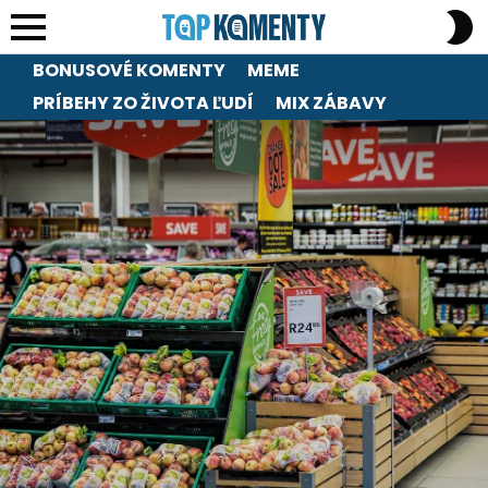
S
S
Menu
BONUSOVÉ KOMENTY
MEME
PRÍBEHY ZO ŽIVOTA ĽUDÍ
MIX ZÁBAVY