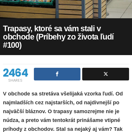
Trapasy, ktoré sa vám stali v
obchode (Príbehy zo života ľudí
#100)
2464
SHARES
V obchode sa stretáva všelijaká vzorka ľudí. Od
najmladších cez najstarších, od najdivnejší po
najväčší bláznov. O trapasy samozrejme nie je
núdza, a preto vám tentokrát prinášame vtipné
príhody z obchodov. Stal sa nejaký aj vám? Tak