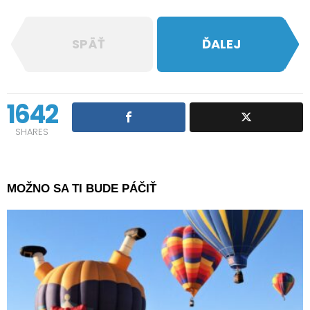
SPÄŤ
ĎALEJ
1642
SHARES
MOŽNO SA TI BUDE PÁČIŤ