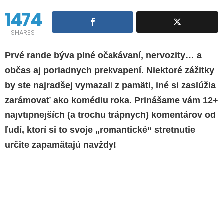
1474
SHARES
Prvé rande býva plné očakávaní, nervozity… a
občas aj poriadnych prekvapení. Niektoré zážitky
by ste najradšej vymazali z pamäti, iné si zaslúžia
zarámovať ako komédiu roka. Prinášame vám 12+
najvtipnejších (a trochu trápnych) komentárov od
ľudí, ktorí si to svoje „romantické“ stretnutie
určite zapamätajú navždy!