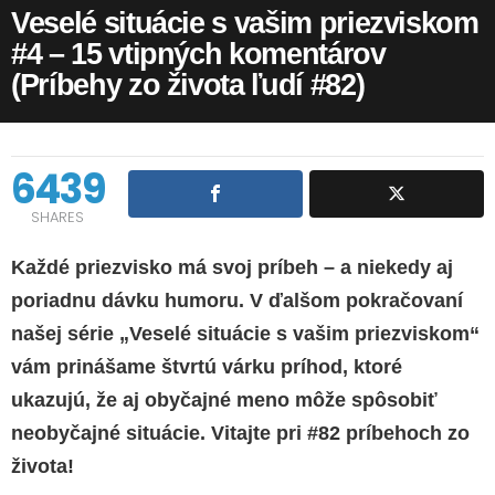
Veselé situácie s vašim priezviskom
#4 – 15 vtipných komentárov
(Príbehy zo života ľudí #82)
6439
SHARES
Každé priezvisko má svoj príbeh – a niekedy aj
poriadnu dávku humoru. V ďalšom pokračovaní
našej série „Veselé situácie s vašim priezviskom“
vám prinášame štvrtú várku príhod, ktoré
ukazujú, že aj obyčajné meno môže spôsobiť
neobyčajné situácie. Vitajte pri #82 príbehoch zo
života!