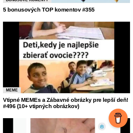
5 bonusových TOP komentov #355
MEME
Vtipné MEMEs a Zábavné obrázky pre lepší deň!
#496 (10+ vtipných obrázkov)