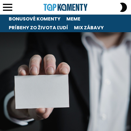
S
S
Menu
BONUSOVÉ KOMENTY
MEME
PRÍBEHY ZO ŽIVOTA ĽUDÍ
MIX ZÁBAVY