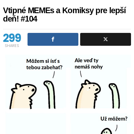
Vtipné MEMEs a Komiksy pre lepší
deň! #104
299
SHARES