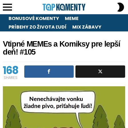
S
S
Menu
BONUSOVÉ KOMENTY
MEME
PRÍBEHY ZO ŽIVOTA ĽUDÍ
MIX ZÁBAVY
Vtipné MEMEs a Komiksy pre lepší
deň! #105
168
SHARES