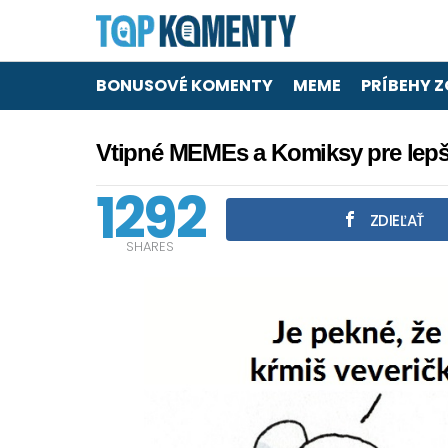
BONUSOVÉ KOMENTY
MEME
PRÍBEHY Z
Vtipné MEMEs a Komiksy pre lepš
1292
ZDIEĽAŤ
SHARES