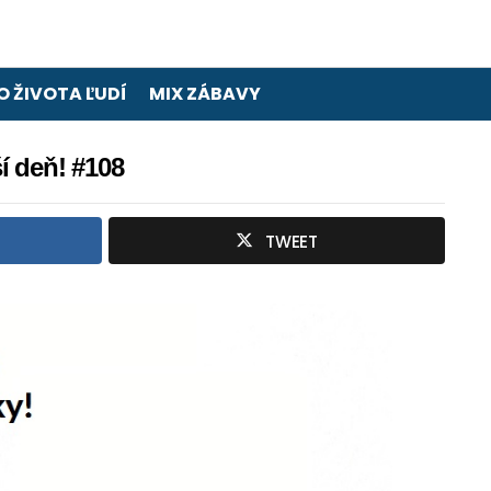
O ŽIVOTA ĽUDÍ
MIX ZÁBAVY
í deň! #108
TWEET