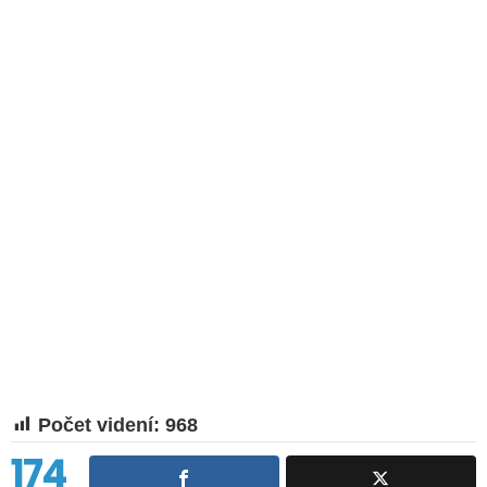
Počet videní:
968
174