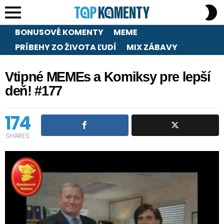
S
S
Menu
BONUSOVÉ KOMENTY
MEME
PRÍBEHY ZO ŽIVOTA ĽUDÍ
MIX ZÁBAVY
Vtipné MEMEs a Komiksy pre lepší
deň! #177
174
SHARES