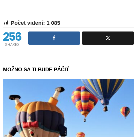
Počet videní:
1 085
256
SHARES
MOŽNO SA TI BUDE PÁČIŤ