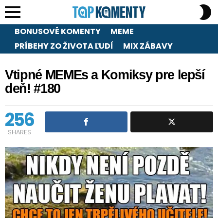
S
S
Menu
BONUSOVÉ KOMENTY
MEME
PRÍBEHY ZO ŽIVOTA ĽUDÍ
MIX ZÁBAVY
Vtipné MEMEs a Komiksy pre lepší
deň! #180
256
SHARES