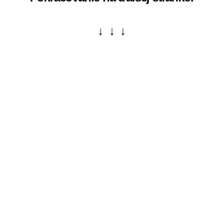
↓ ↓ ↓