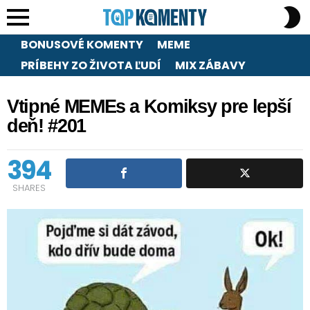
S
S
Menu
BONUSOVÉ KOMENTY
MEME
PRÍBEHY ZO ŽIVOTA ĽUDÍ
MIX ZÁBAVY
Vtipné MEMEs a Komiksy pre lepší
deň! #201
394
SHARES