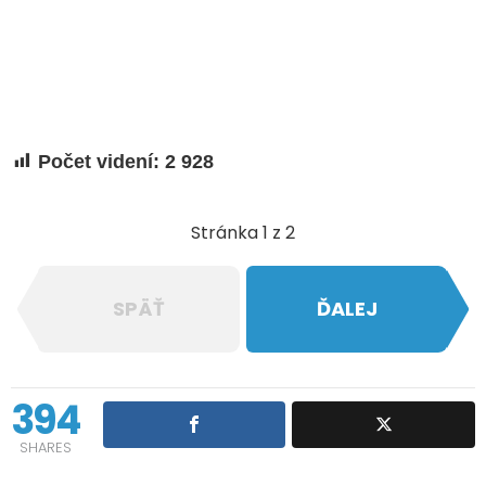
Počet videní:
2 928
Stránka 1 z 2
SPÄŤ
ĎALEJ
394
SHARES