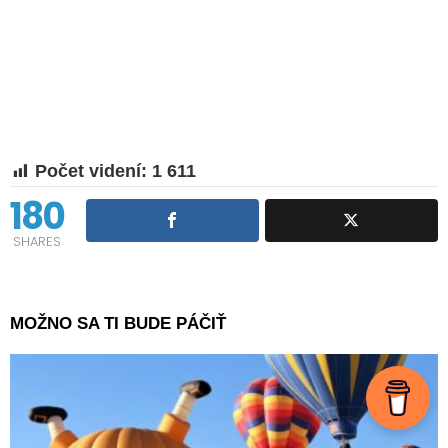
Počet videní:
1 611
180
SHARES
MOŽNO SA TI BUDE PÁČIŤ