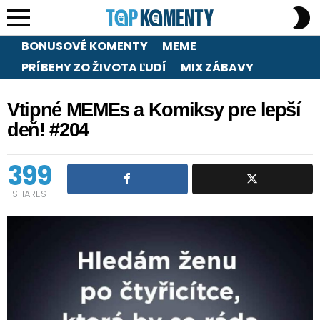
S
S
Menu
BONUSOVÉ KOMENTY
MEME
PRÍBEHY ZO ŽIVOTA ĽUDÍ
MIX ZÁBAVY
Vtipné MEMEs a Komiksy pre lepší
deň! #204
399
SHARES