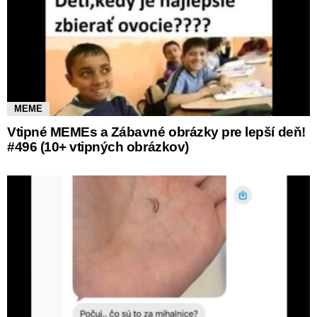
MEME
Vtipné MEMEs a Zábavné obrázky pre lepší deň!
#496 (10+ vtipných obrázkov)