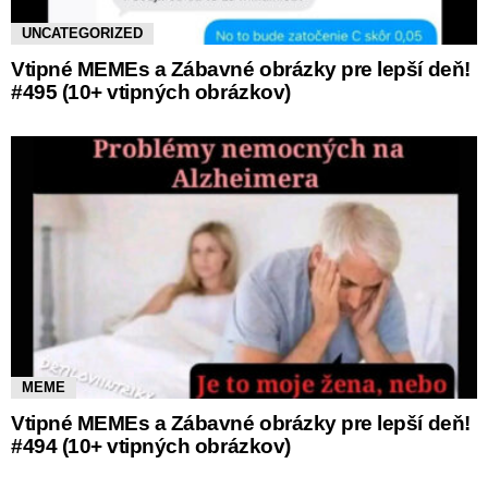
UNCATEGORIZED
Vtipné MEMEs a Zábavné obrázky pre lepší deň!
#495 (10+ vtipných obrázkov)
MEME
Vtipné MEMEs a Zábavné obrázky pre lepší deň!
#494 (10+ vtipných obrázkov)