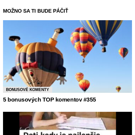
MOŽNO SA TI BUDE PÁČIŤ
BONUSOVÉ KOMENTY
5 bonusových TOP komentov #355