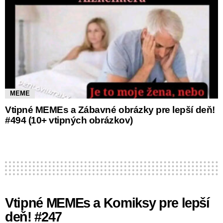
MEME
Vtipné MEMEs a Zábavné obrázky pre lepší deň!
#494 (10+ vtipných obrázkov)
Vtipné MEMEs a Komiksy pre lepší
deň! #247