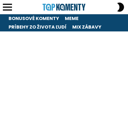
S
S
Menu
BONUSOVÉ KOMENTY
MEME
PRÍBEHY ZO ŽIVOTA ĽUDÍ
MIX ZÁBAVY