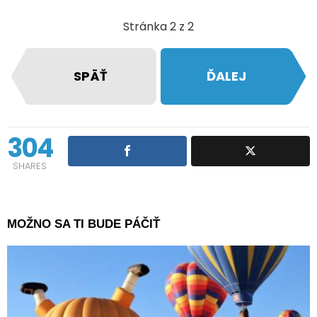
Stránka 2 z 2
SPÄŤ
ĎALEJ
304
SHARES
MOŽNO SA TI BUDE PÁČIŤ