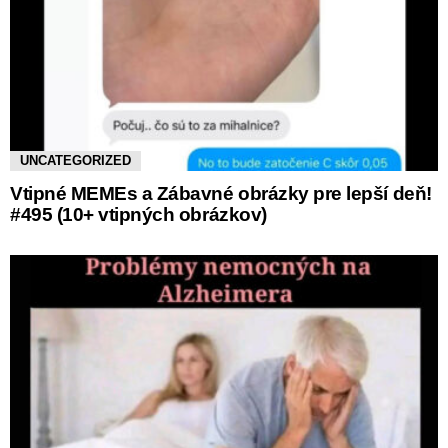
UNCATEGORIZED
Vtipné MEMEs a Zábavné obrázky pre lepší deň!
#495 (10+ vtipných obrázkov)