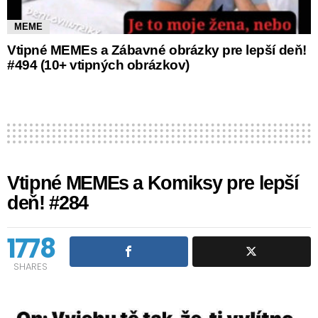
MEME
Vtipné MEMEs a Zábavné obrázky pre lepší deň!
#494 (10+ vtipných obrázkov)
Vtipné MEMEs a Komiksy pre lepší
deň! #284
1778
SHARES