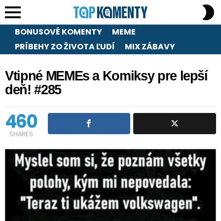
S
S
Menu
BONUSOVÉ KOMENTY
MEME
PRÍBEHY ZO ŽIVOTA ĽUDÍ
MIX ZÁBAVY
Vtipné MEMEs a Komiksy pre lepší
deň! #285
460
SHARES