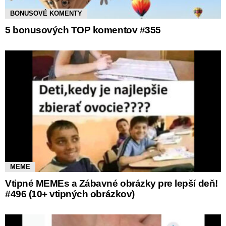
BONUSOVÉ KOMENTY
5 bonusových TOP komentov #355
MEME
Vtipné MEMEs a Zábavné obrázky pre lepší deň!
#496 (10+ vtipných obrázkov)