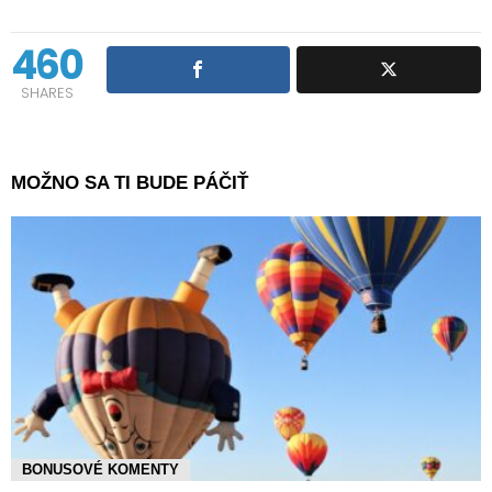
460
SHARES
MOŽNO SA TI BUDE PÁČIŤ
BONUSOVÉ KOMENTY