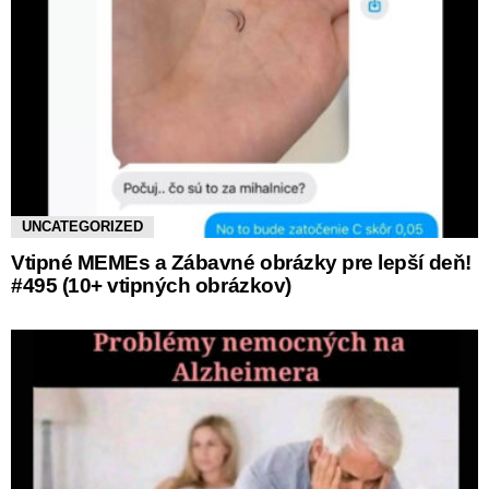
UNCATEGORIZED
Vtipné MEMEs a Zábavné obrázky pre lepší deň!
#495 (10+ vtipných obrázkov)