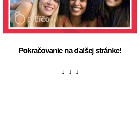
Pokračovanie na ďalšej stránke!
↓ ↓ ↓