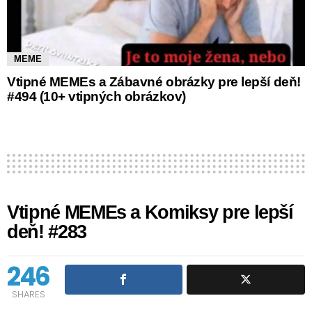
MEME
Vtipné MEMEs a Zábavné obrázky pre lepší deň!
#494 (10+ vtipných obrázkov)
Vtipné MEMEs a Komiksy pre lepší
deň! #283
246
SHARES