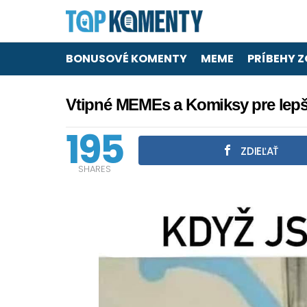
BONUSOVÉ KOMENTY
MEME
PRÍBEHY Z
Vtipné MEMEs a Komiksy pre lepší
195
ZDIEĽAŤ
SHARES