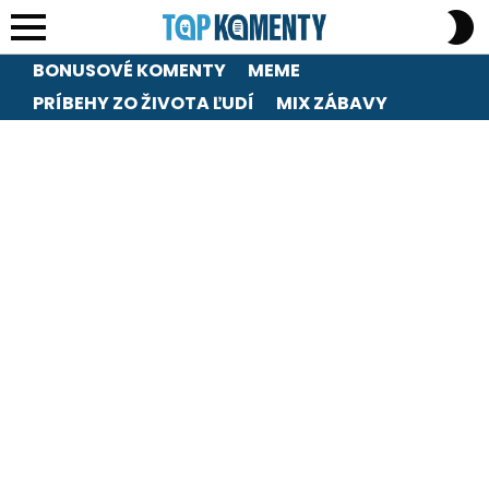
S
S
Menu
BONUSOVÉ KOMENTY
MEME
PRÍBEHY ZO ŽIVOTA ĽUDÍ
MIX ZÁBAVY