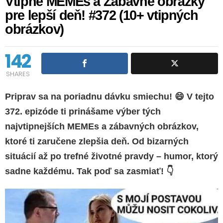
Vtipné MEMEs a Zábavné obrázky
pre lepší deň! #372 (10+ vtipných
obrázkov)
142
SHARES
Priprav sa na poriadnu dávku smiechu! 😄 V tejto
372. epizóde ti prinášame výber tých
najvtipnejších MEMEs a zábavných obrázkov,
ktoré ti zaručene zlepšia deň. Od bizarných
situácií až po trefné životné pravdy – humor, ktorý
sadne každému. Tak poď sa zasmiať! 👇