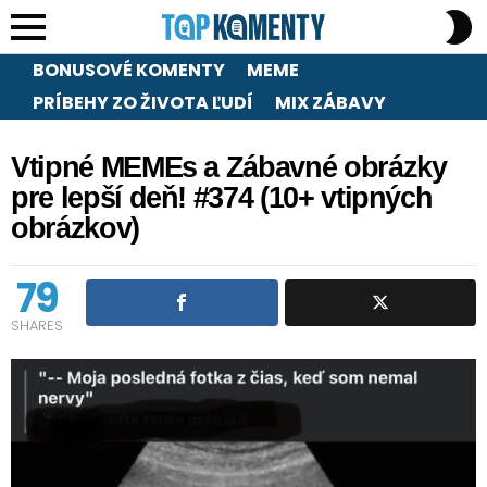
S
S
Menu
BONUSOVÉ KOMENTY
MEME
PRÍBEHY ZO ŽIVOTA ĽUDÍ
MIX ZÁBAVY
Vtipné MEMEs a Zábavné obrázky
pre lepší deň! #374 (10+ vtipných
obrázkov)
79
SHARES