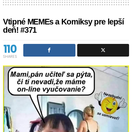
Vtipné MEMEs a Komiksy pre lepší
deň! #371
110
SHARES