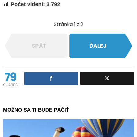
Počet videní:
3 792
Stránka 1 z 2
SPÄŤ
ĎALEJ
79
SHARES
MOŽNO SA TI BUDE PÁČIŤ