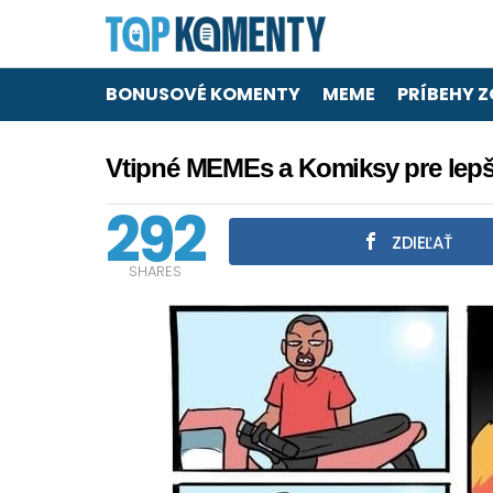
BONUSOVÉ KOMENTY
MEME
PRÍBEHY Z
Vtipné MEMEs a Komiksy pre lepš
292
ZDIEĽAŤ
SHARES