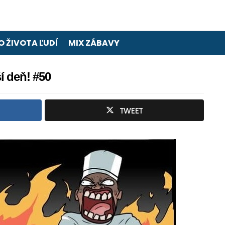
O ŽIVOTA ĽUDÍ
MIX ZÁBAVY
í deň! #50
TWEET