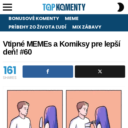
S
S
Menu
BONUSOVÉ KOMENTY
MEME
PRÍBEHY ZO ŽIVOTA ĽUDÍ
MIX ZÁBAVY
Vtipné MEMEs a Komiksy pre lepší
deň! #60
161
SHARES