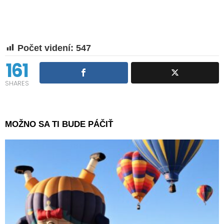
Počet videní:
547
161
SHARES
MOŽNO SA TI BUDE PÁČIŤ