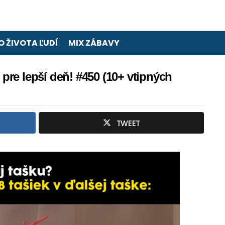
O ŽIVOTA ĽUDÍ
MIX ZÁBAVY
re lepší deň! #450 (10+ vtipných
TWEET