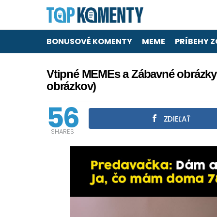
BONUSOVÉ KOMENTY
MEME
PRÍBEHY Z
Vtipné MEMEs a Zábavné obrázky p
obrázkov)
56
ZDIEĽAŤ
SHARES