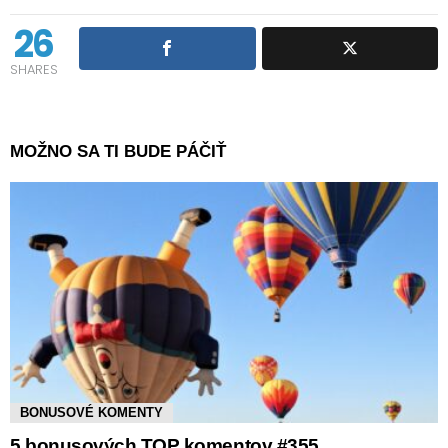
26
SHARES
MOŽNO SA TI BUDE PÁČIŤ
BONUSOVÉ KOMENTY
5 bonusových TOP komentov #355