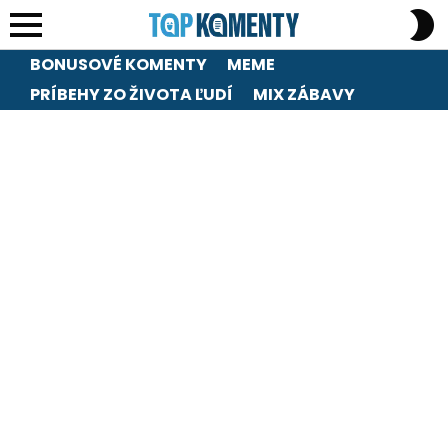
S
S
Menu
BONUSOVÉ KOMENTY
MEME
PRÍBEHY ZO ŽIVOTA ĽUDÍ
MIX ZÁBAVY