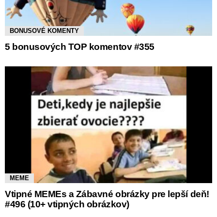
BONUSOVÉ KOMENTY
5 bonusových TOP komentov #355
MEME
Vtipné MEMEs a Zábavné obrázky pre lepší deň!
#496 (10+ vtipných obrázkov)