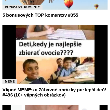
BONUSOVÉ KOMENTY
5 bonusových TOP komentov #355
MEME
Vtipné MEMEs a Zábavné obrázky pre lepší deň!
#496 (10+ vtipných obrázkov)