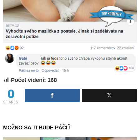
Počet videní:
168
0
SHARES
MOŽNO SA TI BUDE PÁČIŤ