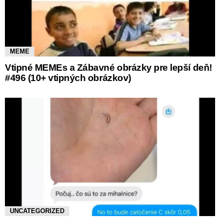
MEME
Vtipné MEMEs a Zábavné obrázky pre lepší deň!
#496 (10+ vtipných obrázkov)
UNCATEGORIZED