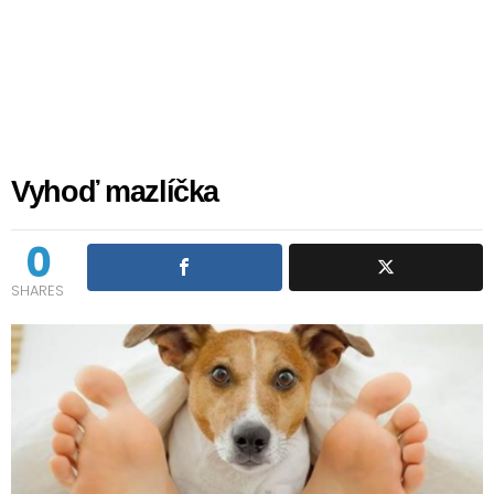
Vyhoď mazlíčka
0
SHARES