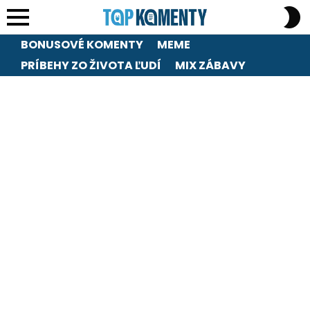
S
S
Menu
BONUSOVÉ KOMENTY
MEME
PRÍBEHY ZO ŽIVOTA ĽUDÍ
MIX ZÁBAVY