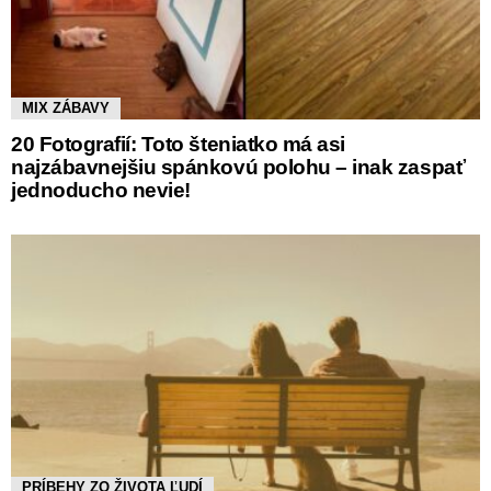
MIX ZÁBAVY
20 Fotografií: Toto šteniatko má asi
najzábavnejšiu spánkovú polohu – inak zaspať
jednoducho nevie!
PRÍBEHY ZO ŽIVOTA ĽUDÍ