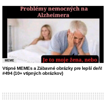
MEME
Vtipné MEMEs a Zábavné obrázky pre lepší deň!
#494 (10+ vtipných obrázkov)