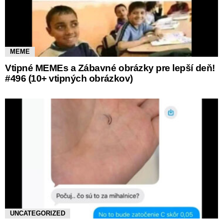
MEME
Vtipné MEMEs a Zábavné obrázky pre lepší deň!
#496 (10+ vtipných obrázkov)
UNCATEGORIZED