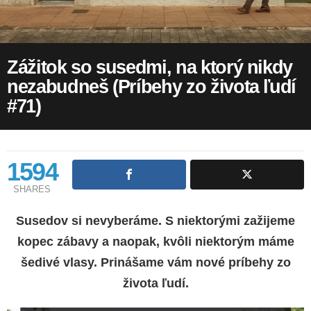
Zážitok so susedmi, na ktorý nikdy
nezabudneš (Príbehy zo života ľudí
#71)
1594
SHARES
Susedov si nevyberáme. S niektorými zažijeme
kopec zábavy a naopak, kvôli niektorým máme
šedivé vlasy. Prinášame vám nové príbehy zo
života ľudí.