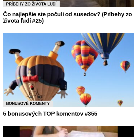
PRÍBEHY ZO ŽIVOTA ĽUDÍ
Čo najlepšie ste počuli od susedov? (Príbehy zo
života ľudí #25)
BONUSOVÉ KOMENTY
5 bonusových TOP komentov #355