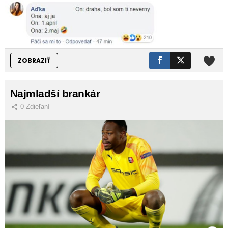
ZOBRAZIŤ
Najmladší brankár
0
Zdieľaní