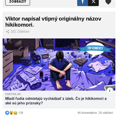
ZOBRAZIŤ
Viktor napísal vtipný originálny názov
hikikomori.
162
Zdieľaní