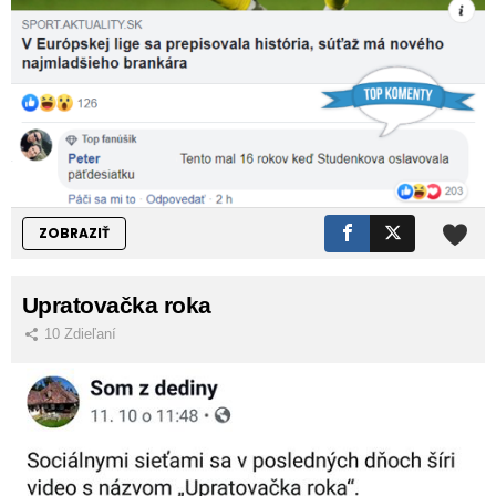
ZOBRAZIŤ
Upratovačka roka
10
Zdieľaní