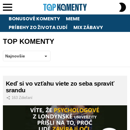
S
S
Menu
BONUSOVÉ KOMENTY
MEME
PRÍBEHY ZO ŽIVOTA ĽUDÍ
MIX ZÁBAVY
TOP KOMENTY
LATEST
Keď si vo vzťahu viete zo seba spraviť
STORIES
srandu
163
Zdieľaní