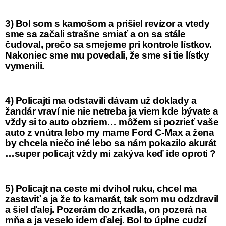
3) Bol som s kamošom a prišiel revízor a vtedy
sme sa začali strašne smiať a on sa stále
čudoval, prečo sa smejeme pri kontrole lístkov.
Nakoniec sme mu povedali, že sme si tie lístky
vymenili.
4) Policajti ma odstavili dávam už doklady a
žandár vraví nie nie netreba ja viem kde bývate a
vždy si to auto obzriem… môžem si pozrieť vaše
auto z vnútra lebo my mame Ford C-Max a žena
by chcela niečo iné lebo sa nám pokazilo akurát
…super policajt vždy mi zakýva keď ide oproti
?
5) Policajt na ceste mi dvihol ruku, chcel ma
zastaviť a ja že to kamarát, tak som mu odzdravil
a šiel ďalej. Pozerám do zrkadla, on pozerá na
mňa a ja veselo idem ďalej. Bol to úplne cudzí