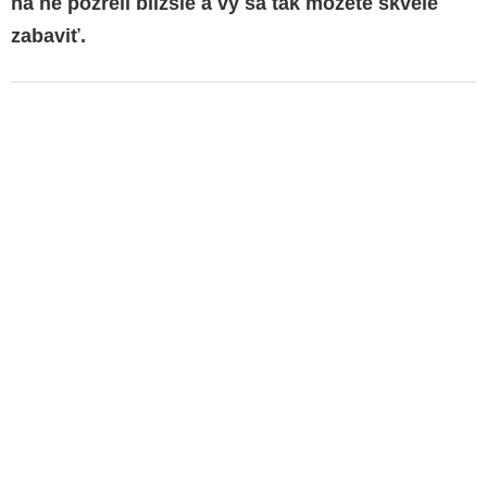
na ne pozreli bližšie a vy sa tak môžete skvele
zabaviť.