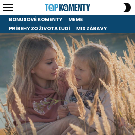
S
S
Menu
BONUSOVÉ KOMENTY
MEME
PRÍBEHY ZO ŽIVOTA ĽUDÍ
MIX ZÁBAVY