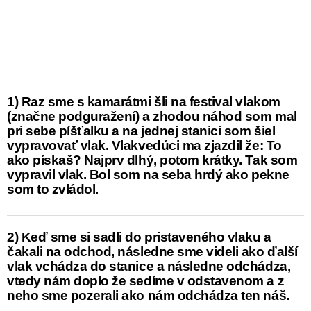
1) Raz sme s kamarátmi šli na festival vlakom
(značne podguražení) a zhodou náhod som mal
pri sebe píšťalku a na jednej stanici som šiel
vypravovať vlak. Vlakvedúci ma zjazdil že: To
ako pískaš? Najprv dlhý, potom krátky. Tak som
vypravil vlak. Bol som na seba hrdý ako pekne
som to zvládol.
2) Keď sme si sadli do pristaveného vlaku a
čakali na odchod, následne sme videli ako ďalší
vlak vchádza do stanice a následne odchádza,
vtedy nám doplo že sedíme v odstavenom a z
neho sme pozerali ako nám odchádza ten náš.