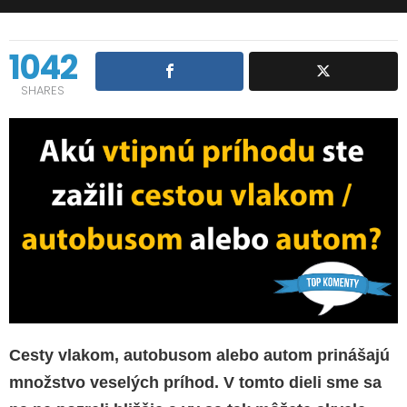
1042
SHARES
Cesty vlakom, autobusom alebo autom prinášajú
množstvo veselých príhod. V tomto dieli sme sa