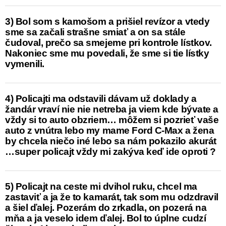
3) Bol som s kamošom a prišiel revízor a vtedy
sme sa začali strašne smiať a on sa stále
čudoval, prečo sa smejeme pri kontrole lístkov.
Nakoniec sme mu povedali, že sme si tie lístky
vymenili.
4) Policajti ma odstavili dávam už doklady a
žandár vraví nie nie netreba ja viem kde bývate a
vždy si to auto obzriem… môžem si pozrieť vaše
auto z vnútra lebo my mame Ford C-Max a žena
by chcela niečo iné lebo sa nám pokazilo akurát
…super policajt vždy mi zakýva keď ide oproti
?
5) Policajt na ceste mi dvihol ruku, chcel ma
zastaviť a ja že to kamarát, tak som mu odzdravil
a šiel ďalej. Pozerám do zrkadla, on pozerá na
mňa a ja veselo idem ďalej. Bol to úplne cudzí