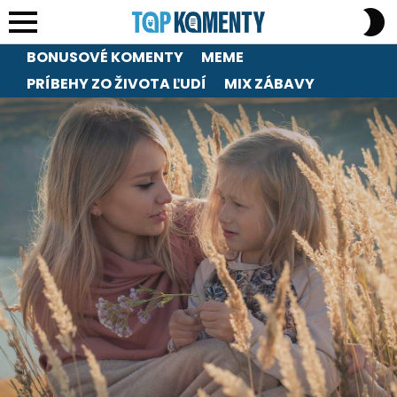
S
S
Menu
BONUSOVÉ KOMENTY
MEME
PRÍBEHY ZO ŽIVOTA ĽUDÍ
MIX ZÁBAVY