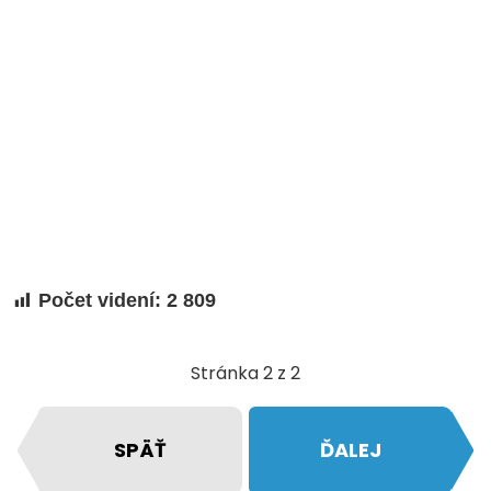
Počet videní:
2 809
Stránka 2 z 2
SPÄŤ
ĎALEJ