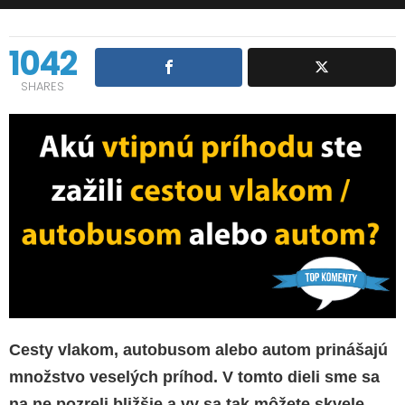
1042
SHARES
Cesty vlakom, autobusom alebo autom prinášajú
množstvo veselých príhod. V tomto dieli sme sa
na ne pozreli bližšie a vy sa tak môžete skvele