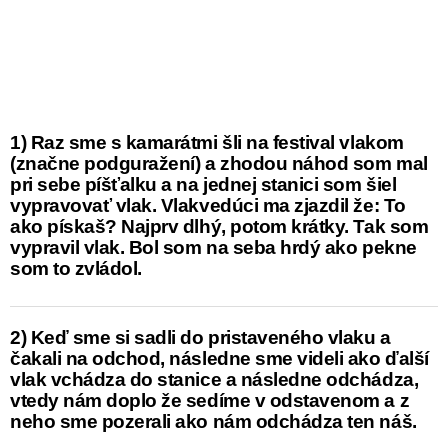
1) Raz sme s kamarátmi šli na festival vlakom
(značne podguražení) a zhodou náhod som mal
pri sebe píšťalku a na jednej stanici som šiel
vypravovať vlak. Vlakvedúci ma zjazdil že: To
ako pískaš? Najprv dlhý, potom krátky. Tak som
vypravil vlak. Bol som na seba hrdý ako pekne
som to zvládol.
2) Keď sme si sadli do pristaveného vlaku a
čakali na odchod, následne sme videli ako ďalší
vlak vchádza do stanice a následne odchádza,
vtedy nám doplo že sedíme v odstavenom a z
neho sme pozerali ako nám odchádza ten náš.