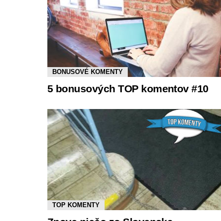
BONUSOVÉ KOMENTY
5 bonusových TOP komentov #10
TOP KOMENTY