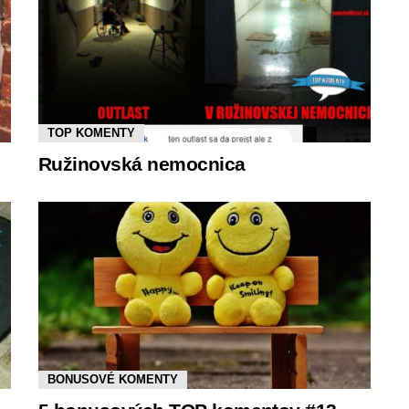
TOP KOMENTY
Ružinovská nemocnica
BONUSOVÉ KOMENTY