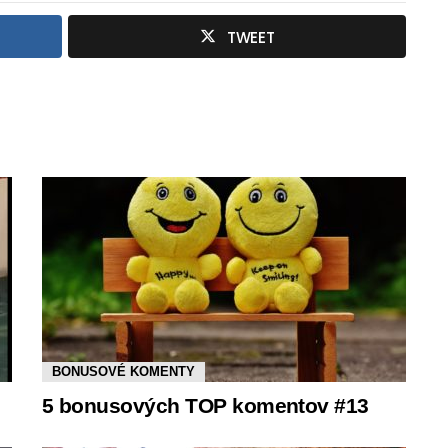
TWEET
BONUSOVÉ KOMENTY
5 bonusových TOP komentov #13