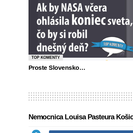
TOP KOMENTY
Proste Slovensko…
Nemocnica Louisa Pasteura Koši