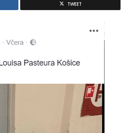
TWEET