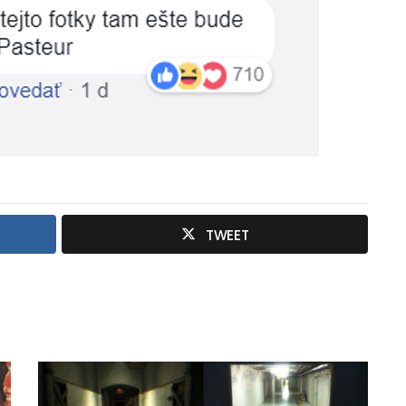
TWEET