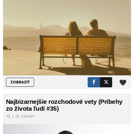
ZOBRAZIŤ
Najbizarnejšie rozchodové vety (Príbehy
zo života ľudí #35)
1.2k
Zdieľaní