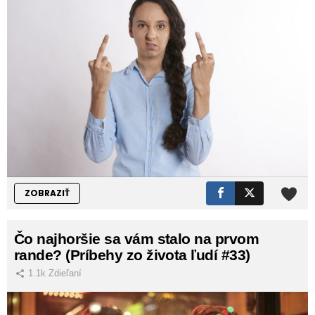
ZOBRAZIŤ
Čo najhoršie sa vám stalo na prvom
rande? (Príbehy zo života ľudí #33)
1.1k
Zdieľaní