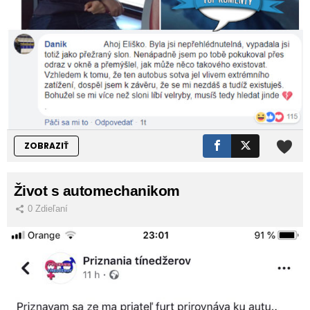
ZOBRAZIŤ
Život s automechanikom
0
Zdieľaní