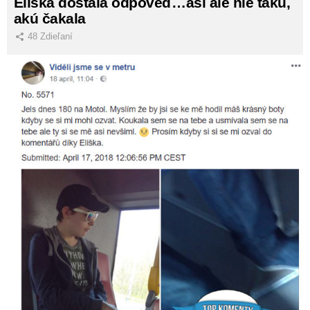
Eliška dostala odpoveď…asi ale nie takú,
akú čakala
48
Zdieľaní