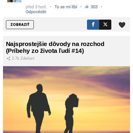
ZOBRAZIŤ
Najsprostejšie dôvody na rozchod
(Príbehy zo života ľudí #14)
2.7k
Zdieľaní