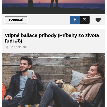
ZOBRAZIŤ
Vtipné baliace príhody (Príbehy zo života
ľudí #8)
629
Zdieľaní