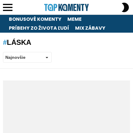
S
S
Menu
BONUSOVÉ KOMENTY
MEME
PRÍBEHY ZO ŽIVOTA ĽUDÍ
MIX ZÁBAVY
LÁSKA
LATEST
STORIES