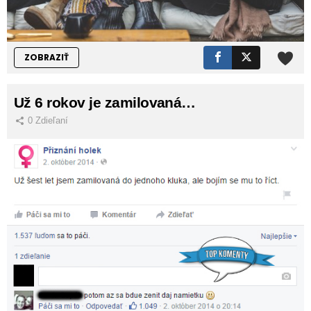
ZOBRAZIŤ
Už 6 rokov je zamilovaná…
0
Zdieľaní